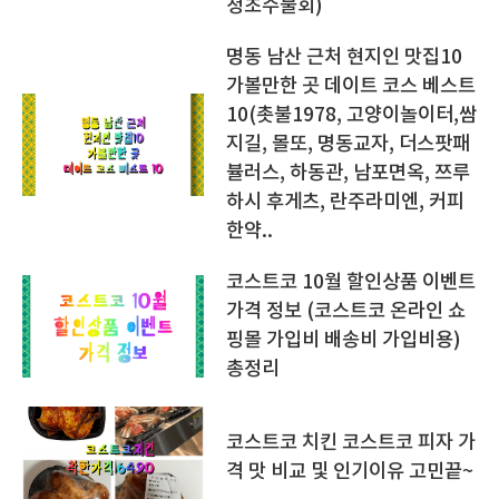
청초수물회)
명동 남산 근처 현지인 맛집10
가볼만한 곳 데이트 코스 베스트
10(촛불1978, 고양이놀이터,쌈
지길, 몰또, 명동교자, 더스팟패
뷸러스, 하동관, 남포면옥, 쯔루
하시 후게츠, 란주라미엔, 커피
한약..
코스트코 10월 할인상품 이벤트
가격 정보 (코스트코 온라인 쇼
핑몰 가입비 배송비 가입비용)
총정리
코스트코 치킨 코스트코 피자 가
격 맛 비교 및 인기이유 고민끝~