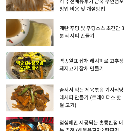
리 추천메뉴후기 담꾹 무인점포
창업 비용 및 개설방법
계란 푸딩 및 푸딩소스 초간단 3
분 레시피 만들기
백종원표 잡채 레시피로 고추장
돼지고기 잡채 만들기
줄서서 먹는 제육볶음 기사식당
레시피 만들기 (트레이더스 핫
딜 고기)
점심에만 제공되는 홍콩반점 메
뉴 추천 (해물육교자? 탕짜면,