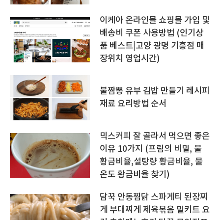
이케아 온라인몰 쇼핑몰 가입 및
배송비 쿠폰 사용방법 (인기상
품 베스트|고양 광명 기흥점 매
장위치 영업시간)
불짬뽕 유부 김밥 만들기 레시피
재료 요리방법 순서
믹스커피 잘 골라서 먹으면 좋은
이유 10가지 (프림의 비밀, 물
황금비율,설탕량 황금비율, 물
온도 황금비율 찾기)
담꾹 안동찜닭 스파게티 된장찌
게 부대찌게 제육볶음 밀키트 요