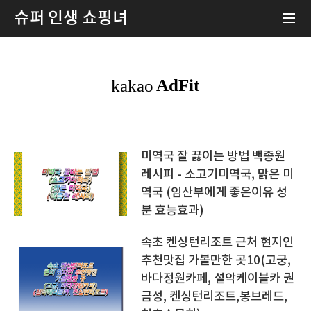
슈퍼 인생 쇼핑녀
미역국 잘 끓이는 방법 백종원
레시피 - 소고기미역국, 맑은 미
역국 (임산부에게 좋은이유 성
분 효능효과)
속초 켄싱턴리조트 근처 현지인
추천맛집 가볼만한 곳10(고궁,
바다정원카페, 설악케이블카 권
금성, 켄싱턴리조트,봉브레드,