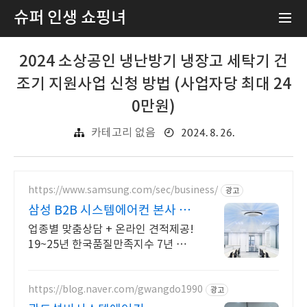
슈퍼 인생 쇼핑녀
2024 소상공인 냉난방기 냉장고 세탁기 건
조기 지원사업 신청 방법 (사업자당 최대 24
0만원)
2024. 8. 26.
카테고리 없음
https://www.samsung.com/sec/business/
광고
삼성 B2B 시스템에어컨 본사 공
식 비즈니스 사이트
업종별 맞춤상담 + 온라인 견적제공!
19~25년 한국품질만족지수 7년 연속
1위
https://blog.naver.com/gwangdo1990
광고